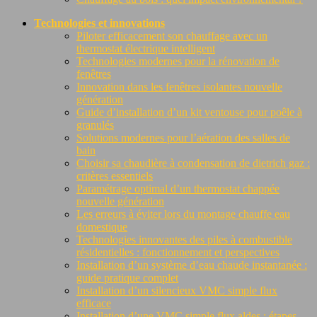
Technologies et innovations
Piloter efficacement son chauffage avec un
thermostat électrique intelligent
Technologies modernes pour la rénovation de
fenêtres
Innovation dans les fenêtres isolantes nouvelle
génération
Guide d’installation d’un kit ventouse pour poêle à
granulés
Solutions modernes pour l’aération des salles de
bain
Choisir sa chaudière à condensation de dietrich gaz :
critères essentiels
Paramétrage optimal d’un thermostat chappée
nouvelle génération
Les erreurs à éviter lors du montage chauffe eau
domestique
Technologies innovantes des piles à combustible
résidentielles : fonctionnement et perspectives
Installation d’un système d’eau chaude instantanée :
guide pratique complet
Installation d’un silencieux VMC simple flux
efficace
Installation d’une VMC simple flux aldes : étapes