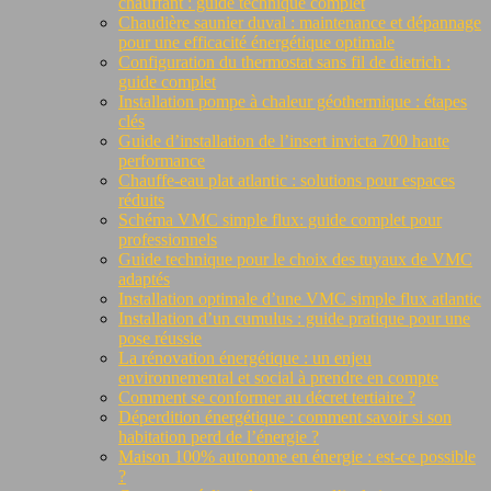
chauffant : guide technique complet
Chaudière saunier duval : maintenance et dépannage
pour une efficacité énergétique optimale
Configuration du thermostat sans fil de dietrich :
guide complet
Installation pompe à chaleur géothermique : étapes
clés
Guide d’installation de l’insert invicta 700 haute
performance
Chauffe-eau plat atlantic : solutions pour espaces
réduits
Schéma VMC simple flux: guide complet pour
professionnels
Guide technique pour le choix des tuyaux de VMC
adaptés
Installation optimale d’une VMC simple flux atlantic
Installation d’un cumulus : guide pratique pour une
pose réussie
La rénovation énergétique : un enjeu
environnemental et social à prendre en compte
Comment se conformer au décret tertiaire ?
Déperdition énergétique : comment savoir si son
habitation perd de l’énergie ?
Maison 100% autonome en énergie : est-ce possible
?