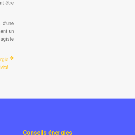
nt être
s d’une
ment un
fagiste
rgie
ivité
Conseils énergies