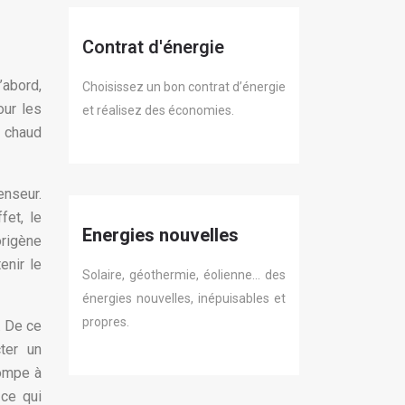
Contrat d'énergie
’abord,
Choisissez un bon contrat d’énergie
our les
et réalisez des économies.
z chaud
enseur.
et, le
Energies nouvelles
origène
enir le
Solaire, géothermie, éolienne… des
énergies nouvelles, inépuisables et
propres.
. De ce
cter un
pompe à
 ce qui