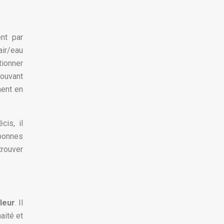
nt par
air/eau
tionner
rouvant
ment en
cis, il
 bonnes
trouver
leur
. Il
aité et