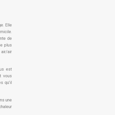
e. Elle
micile.
ente de
le plus
air/air
ous est
et vous
s qu’il
ins une
chaleur