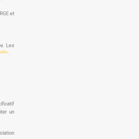
 RGE et
ue. Les
Public
.
ficatif
ter un
olation