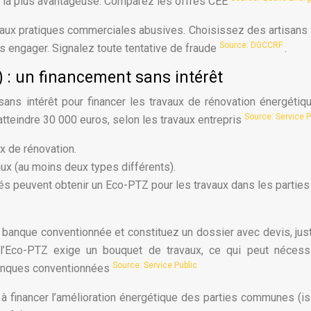
me la plus avantageuse. Comparez les offres CEE
t aux pratiques commerciales abusives. Choisissez des artisans
Source: DGCCRF
s engager. Signalez toute tentative de fraude
.
) : un financement sans intérêt
sans intérêt pour financer les travaux de rénovation énergétiq
Source: Service 
atteindre 30 000 euros, selon les travaux entrepris
ux de rénovation.
ux (au moins deux types différents).
és peuvent obtenir un Eco-PTZ pour les travaux dans les parties
anque conventionnée et constituez un dossier avec devis, justi
 l’Eco-PTZ exige un bouquet de travaux, ce qui peut nécessi
Source: Service Public
 banques conventionnées
à financer l’amélioration énergétique des parties communes (is