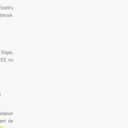
icatifs
imisé.
Engie,
CEE, ou
s
llation
ant de
ie