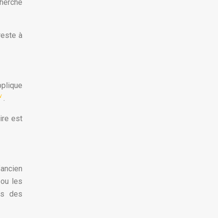
cherche
reste à
pplique
uv
.
ire est
’ancien
 ou les
ès des