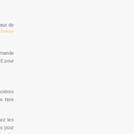
vaux de
 Énergie
emande
GE pour
ncières
de taxe
tez les
es pour