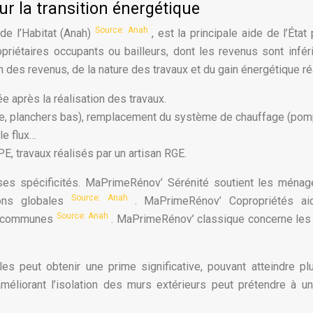
ur la transition énergétique
Source: Anah
de l’Habitat (Anah)
, est la principale aide de l’État 
priétaires occupants ou bailleurs, dont les revenus sont infér
n des revenus, de la nature des travaux et du gain énergétique ré
ée après la réalisation des travaux.
ture, planchers bas), remplacement du système de chauffage (po
le flux…
E, travaux réalisés par un artisan RGE.
 ses spécificités. MaPrimeRénov’ Sérénité soutient les ména
Source: Anah
ions globales
. MaPrimeRénov’ Copropriétés ai
Source: Anah
es communes
. MaPrimeRénov’ classique concerne les
 peut obtenir une prime significative, pouvant atteindre pl
méliorant l’isolation des murs extérieurs peut prétendre à u