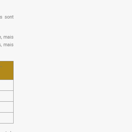
es sont
e, mais
s, mais
-