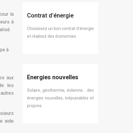
pour la
Contrat d'énergie
ieurs à
Choisissez un bon contrat d’énergie
alisé.
et réalisez des économies.
mpe à
Energies nouvelles
ges aux
de les
Solaire, géothermie, éolienne… des
 autres
énergies nouvelles, inépuisables et
propres.
usieurs
ne aide