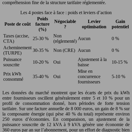
compréhension fine de la structure tarifaire réglementée.
Les 4 postes face à face : poids et leviers d’action
Poids
Négociable
Levier
Gain
Poste de coût
facture
?
optimisation
potentiel
(%)
Taxes (accise,
Non
25-30 %
Aucun
0 %
CTA)
(réglementé)
Acheminement
30-35 %
Non (CRE)
Aucun
0 %
(TURPE)
Puissance
Ajustement à la
10-20 %
Oui
10-15 %
souscrite
baisse
Mise en
Prix kWh
35-40 %
Oui
concurrence
5-10 %
consommé
fournisseurs
Les données du marché montrent que les écarts de prix du kWh
entre fournisseurs oscillent généralement entre 5 et 10 % pour un
profil de consommation donné, hors périodes de forte tension
tarifaire. Sur une facture annuelle de 8 000 euros, un gain de 8 % sur
la composante énergie (qui pèse 40 % du total) représente environ
250 euros d’économies. En comparaison, un ajustement de la
puissance souscrite de 12 kVA à 9 kVA génère une économie de
360 euros par an sur l’abonnement, pour un effort de diagnostic bien