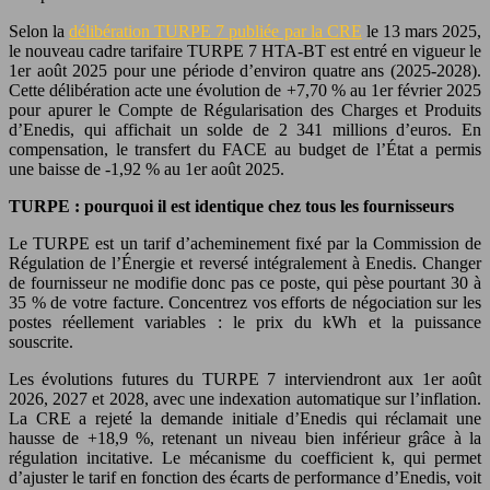
Selon la
délibération TURPE 7 publiée par la CRE
le 13 mars 2025,
le nouveau cadre tarifaire TURPE 7 HTA-BT est entré en vigueur le
1er août 2025 pour une période d’environ quatre ans (2025-2028).
Cette délibération acte une évolution de +7,70 % au 1er février 2025
pour apurer le Compte de Régularisation des Charges et Produits
d’Enedis, qui affichait un solde de 2 341 millions d’euros. En
compensation, le transfert du FACE au budget de l’État a permis
une baisse de -1,92 % au 1er août 2025.
TURPE : pourquoi il est identique chez tous les fournisseurs
Le TURPE est un tarif d’acheminement fixé par la Commission de
Régulation de l’Énergie et reversé intégralement à Enedis. Changer
de fournisseur ne modifie donc pas ce poste, qui pèse pourtant 30 à
35 % de votre facture. Concentrez vos efforts de négociation sur les
postes réellement variables : le prix du kWh et la puissance
souscrite.
Les évolutions futures du TURPE 7 interviendront aux 1er août
2026, 2027 et 2028, avec une indexation automatique sur l’inflation.
La CRE a rejeté la demande initiale d’Enedis qui réclamait une
hausse de +18,9 %, retenant un niveau bien inférieur grâce à la
régulation incitative. Le mécanisme du coefficient k, qui permet
d’ajuster le tarif en fonction des écarts de performance d’Enedis, voit