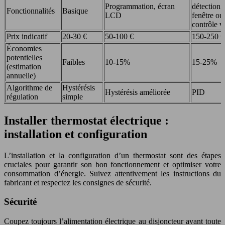
Programmation, écran
détection
Fonctionnalités
Basique
LCD
fenêtre ou
contrôle v
Prix indicatif
20-30 €
50-100 €
150-250 €
Économies
potentielles
Faibles
10-15%
15-25%
(estimation
annuelle)
Algorithme de
Hystérésis
Hystérésis améliorée
PID
régulation
simple
Installer thermostat électrique :
installation et configuration
L’installation et la configuration d’un thermostat sont des étapes
cruciales pour garantir son bon fonctionnement et optimiser votre
consommation d’énergie. Suivez attentivement les instructions du
fabricant et respectez les consignes de sécurité.
Sécurité
Coupez toujours l’alimentation électrique au disjoncteur avant toute